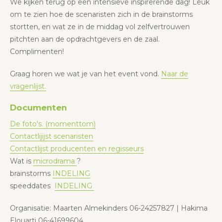
We kijken terug op een intensieve inspirerende dag! Leuk
om te zien hoe de scenaristen zich in de brainstorms
stortten, en wat ze in de middag vol zelfvertrouwen
pitchten aan de opdrachtgevers en de zaal.
Complimenten!
Graag horen we wat je van het event vond.
Naar de
vragenlijst.
Documenten
De foto's. (momenttom)
Contactlijijst scenaristen
Contactlijst producenten en regisseurs
Wat is
microdrama
?
brainstorms
INDELING
speeddates
INDELING
Organisatie: Maarten Almekinders 06-24257827 | Hakima
Elouarti 06-41699604