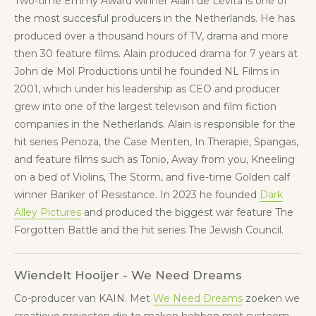
Two-time Emmy Award winner Alain de Levita is one of
the most succesful producers in the Netherlands. He has
produced over a thousand hours of TV, drama and more
then 30 feature films. Alain produced drama for 7 years at
John de Mol Productions until he founded NL Films in
2001, which under his leadership as CEO and producer
grew into one of the largest televison and film fiction
companies in the Netherlands. Alain is responsible for the
hit series Penoza, the Case Menten, In Therapie, Spangas,
and feature films such as Tonio, Away from you, Kneeling
on a bed of Violins, The Storm, and five-time Golden calf
winner Banker of Resistance. In 2023 he founded
Dark
Alley Pictures
and produced the biggest war feature The
Forgotten Battle and the hit series The Jewish Council.
Wiendelt Hooijer - We Need Dreams
Co-producer van KAIN. Met
We Need Dreams
zoeken we
creatieve projecten die te maken hebben met systeem