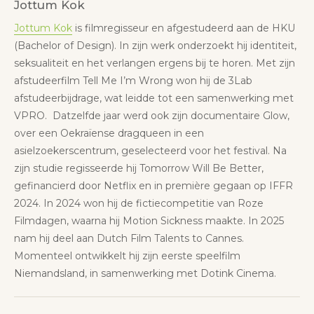
Jottum Kok
Jottum Kok
is filmregisseur en afgestudeerd aan de HKU
(Bachelor of Design). In zijn werk onderzoekt hij identiteit,
seksualiteit en het verlangen ergens bij te horen. Met zijn
afstudeerfilm Tell Me I’m Wrong won hij de 3Lab
afstudeerbijdrage, wat leidde tot een samenwerking met
VPRO. Datzelfde jaar werd ook zijn documentaire Glow,
over een Oekraïense dragqueen in een
asielzoekerscentrum, geselecteerd voor het festival. Na
zijn studie regisseerde hij Tomorrow Will Be Better,
gefinancierd door Netflix en in première gegaan op IFFR
2024. In 2024 won hij de fictiecompetitie van Roze
Filmdagen, waarna hij Motion Sickness maakte. In 2025
nam hij deel aan Dutch Film Talents to Cannes.
Momenteel ontwikkelt hij zijn eerste speelfilm
Niemandsland, in samenwerking met Dotink Cinema.