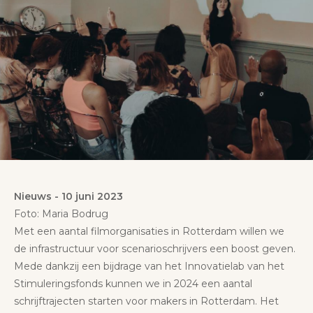
Nieuws
-
10 juni 2023
Foto: Maria Bodrug
Met een aantal filmorganisaties in Rotterdam willen we
de infrastructuur voor scenarioschrijvers een boost geven.
Mede dankzij een bijdrage van het Innovatielab van het
Stimuleringsfonds kunnen we in 2024 een aantal
schrijftrajecten starten voor makers in Rotterdam. Het