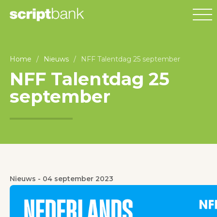
Home
/
Nieuws
/
NFF Talentdag 25 september
NFF Talentdag 25
september
Nieuws
-
04 september 2023