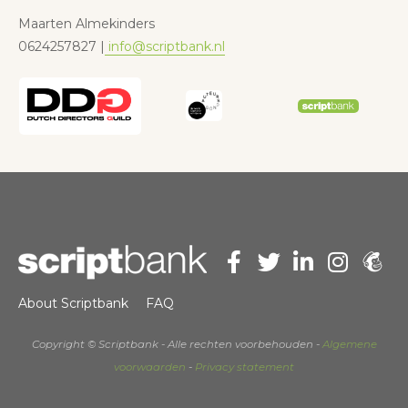
Maarten Almekinders
0624257827 |
info@scriptbank.nl
About Scriptbank
FAQ
Copyright © Scriptbank - Alle rechten voorbehouden -
Algemene
voorwaarden
-
Privacy statement